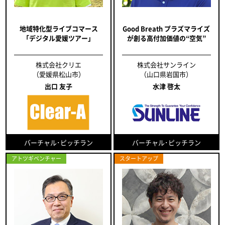
地域特化型ライブコマース
Good Breath プラズマライズ
「デジタル愛媛ツアー」
が創る高付加価値の“空気”
株式会社クリエ
株式会社サンライン
（愛媛県松山市）
（山口県岩国市）
出口 友子
水津 啓太
バーチャル･ピッチラン
バーチャル･ピッチラン
アトツギベンチャー
スタートアップ