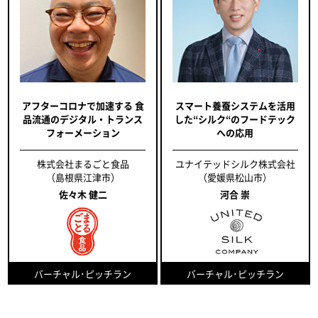
アフターコロナで加速する 食
スマート養蚕システムを活用
品流通のデジタル・トランス
した“シルク“のフードテック
フォーメーション
への応用
株式会社まるごと食品
ユナイテッドシルク株式会社
（島根県江津市）
（愛媛県松山市）
佐々木 健二
河合 崇
バーチャル･ピッチラン
バーチャル･ピッチラン