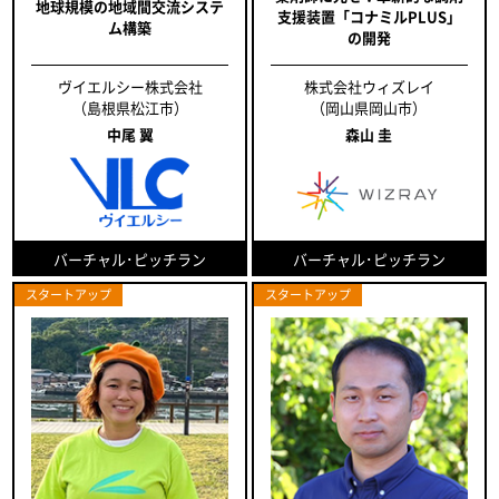
地球規模の地域間交流システ
支援装置「コナミルPLUS」
ム構築
の開発
ヴイエルシー株式会社
株式会社ウィズレイ
（島根県松江市）
（岡山県岡山市）
中尾 翼
森山 圭
バーチャル･ピッチラン
バーチャル･ピッチラン
スタートアップ
スタートアップ