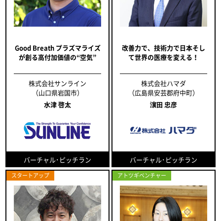
Good Breath プラズマライズ
改善力で、技術力で日本そし
が創る高付加価値の“空気”
て世界の医療を変える！
株式会社サンライン
株式会社ハマダ
（山口県岩国市）
（広島県安芸郡府中町）
水津 啓太
濵田 忠彦
バーチャル･ピッチラン
バーチャル･ピッチラン
スタートアップ
アトツギベンチャー