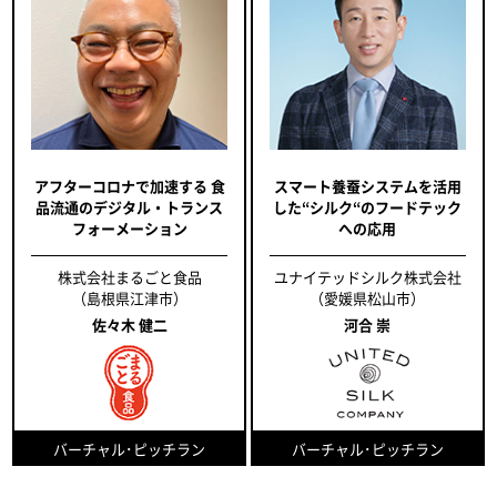
アフターコロナで加速する 食
スマート養蚕システムを活用
品流通のデジタル・トランス
した“シルク“のフードテック
フォーメーション
への応用
株式会社まるごと食品
ユナイテッドシルク株式会社
（島根県江津市）
（愛媛県松山市）
佐々木 健二
河合 崇
バーチャル･ピッチラン
バーチャル･ピッチラン