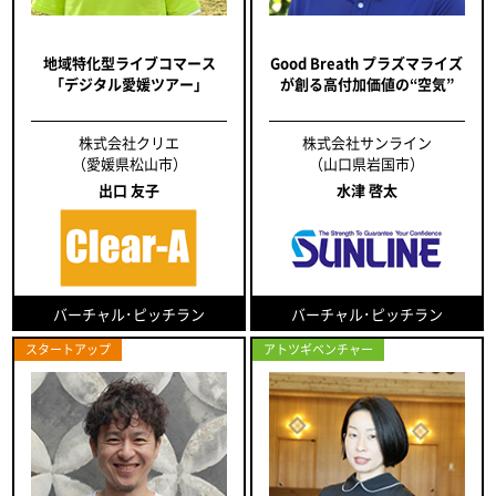
地域特化型ライブコマース
Good Breath プラズマライズ
「デジタル愛媛ツアー」
が創る高付加価値の“空気”
株式会社クリエ
株式会社サンライン
（愛媛県松山市）
（山口県岩国市）
出口 友子
水津 啓太
バーチャル･ピッチラン
バーチャル･ピッチラン
スタートアップ
アトツギベンチャー