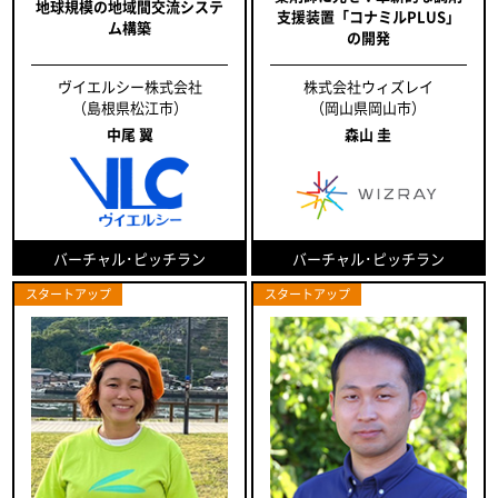
地球規模の地域間交流システ
支援装置「コナミルPLUS」
ム構築
の開発
ヴイエルシー株式会社
株式会社ウィズレイ
（島根県松江市）
（岡山県岡山市）
中尾 翼
森山 圭
バーチャル･ピッチラン
バーチャル･ピッチラン
スタートアップ
スタートアップ