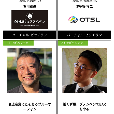
（愛知県碧南市）
（愛知県名古屋市）
石川鋼逸
波多野 祥二
バーチャル･ピッチラン
バーチャル･ピッチラン
アトツギベンチャー
アトツギベンチャー
衰退産業にこそあるブルーオ
紙くず屋、プノンペンでBAR
ーシャン
をやる