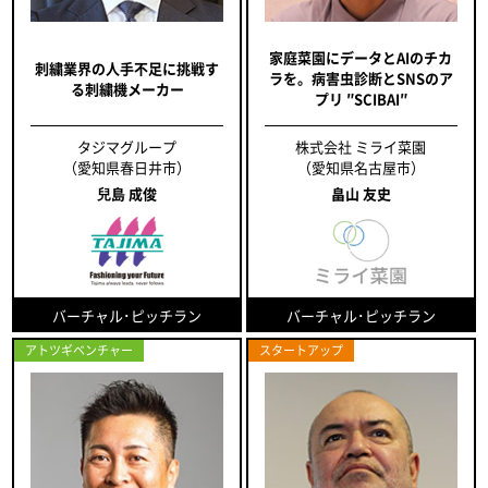
家庭菜園にデータとAIのチカ
刺繍業界の人手不足に挑戦す
ラを。病害虫診断とSNSのア
る刺繍機メーカー
プリ ″SCIBAI″
タジマグループ
株式会社 ミライ菜園
（愛知県春日井市）
（愛知県名古屋市）
兒島 成俊
畠山 友史
バーチャル･ピッチラン
バーチャル･ピッチラン
アトツギベンチャー
スタートアップ