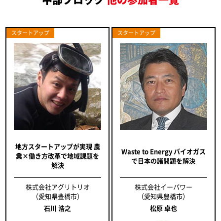
スタートアップ
スタートアップ
地方スタートアップが実現 農
Waste to Energy バイオガス
業×働き方改革で地域課題を
で日本の諸問題を解決
解決
株式会社アグリトリオ
株式会社イーパワー
（愛知県豊橋市）
（愛知県豊橋市）
石川 浩之
松原 卓也