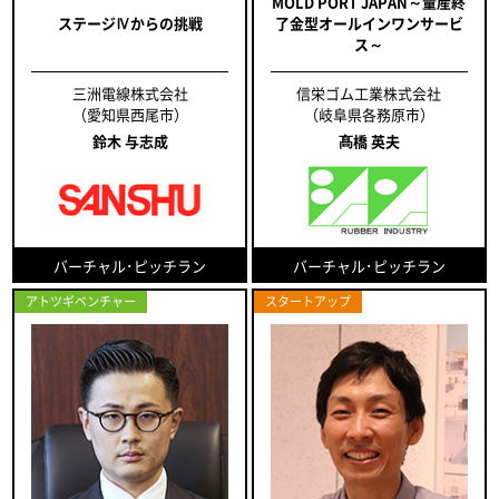
MOLD PORT JAPAN～量産終
ステージⅣからの挑戦
了金型オールインワンサービ
ス～
三洲電線株式会社
信栄ゴム工業株式会社
（愛知県西尾市）
（岐阜県各務原市）
鈴木 与志成
髙橋 英夫
バーチャル･ピッチラン
バーチャル･ピッチラン
アトツギベンチャー
スタートアップ