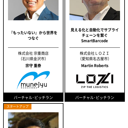
見える化と自動化でサプライ
『もったいない』から世界を
チェーンを繋ぐ
つなぐ
SmartBarcode
株式会社 宗重商店
株式会社ＬＯＺＩ
（石川県金沢市）
（愛知県名古屋市）
宗守 重泰
Martin Roberts
バーチャル･ピッチラン
バーチャル･ピッチラン
スタートアップ