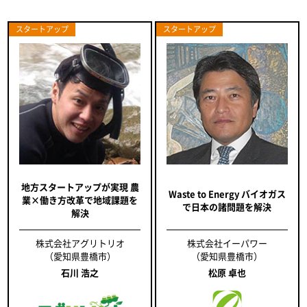
スタートアップ
スタートアップ
地方スタートアップが実現 農
Waste to Energy バイオガス
業×働き方改革で地域課題を
で日本の諸問題を解決
解決
株式会社アグリトリオ
株式会社イーパワー
（愛知県豊橋市）
（愛知県豊橋市）
石川 浩之
松原 卓也