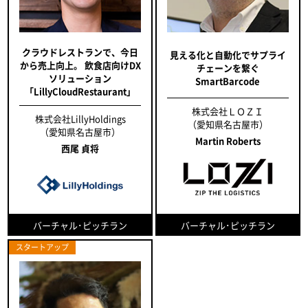
クラウドレストランで、今日
見える化と自動化でサプライ
から売上向上。 飲食店向けDX
チェーンを繋ぐ
ソリューション
SmartBarcode
「LillyCloudRestaurant」
株式会社ＬＯＺＩ
株式会社LillyHoldings
（愛知県名古屋市）
（愛知県名古屋市）
Martin Roberts
西尾 貞将
バーチャル･ピッチラン
バーチャル･ピッチラン
スタートアップ