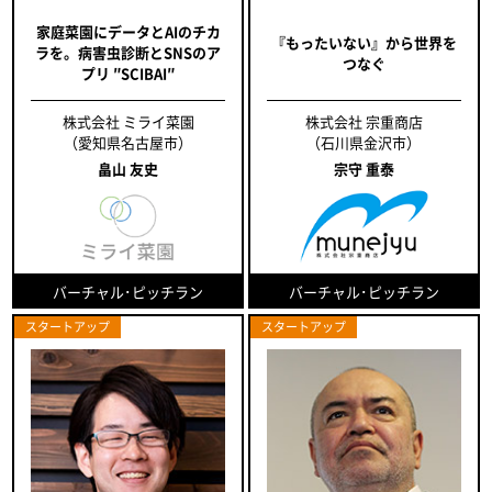
家庭菜園にデータとAIのチカ
『もったいない』から世界を
ラを。病害虫診断とSNSのア
つなぐ
プリ ″SCIBAI″
株式会社 ミライ菜園
株式会社 宗重商店
（愛知県名古屋市）
（石川県金沢市）
畠山 友史
宗守 重泰
バーチャル･ピッチラン
バーチャル･ピッチラン
スタートアップ
スタートアップ