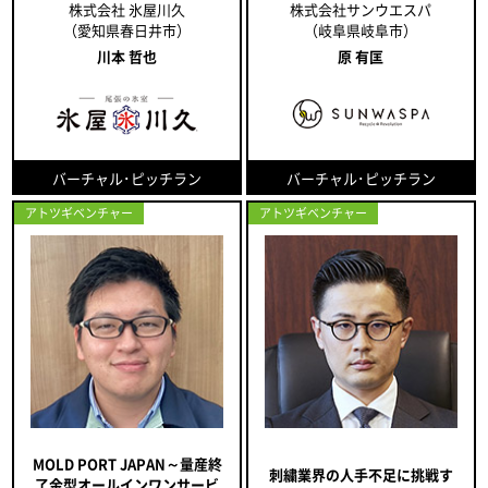
株式会社 氷屋川久
株式会社サンウエスパ
（愛知県春日井市）
（岐阜県岐阜市）
川本 哲也
原 有匡
バーチャル･ピッチラン
バーチャル･ピッチラン
アトツギベンチャー
アトツギベンチャー
MOLD PORT JAPAN～量産終
刺繍業界の人手不足に挑戦す
了金型オールインワンサービ