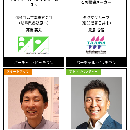
る刺繍機メーカー
ス～
信栄ゴム工業株式会社
タジマグループ
（岐阜県各務原市）
（愛知県春日井市）
髙橋 英夫
兒島 成俊
バーチャル･ピッチラン
バーチャル･ピッチラン
スタートアップ
アトツギベンチャー