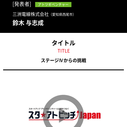
[発表者]
アトツギベンチャー
三洲電線株式会社
（愛知県西尾市）
鈴木 与志成
タイトル
TITLE
ステージⅣからの挑戦