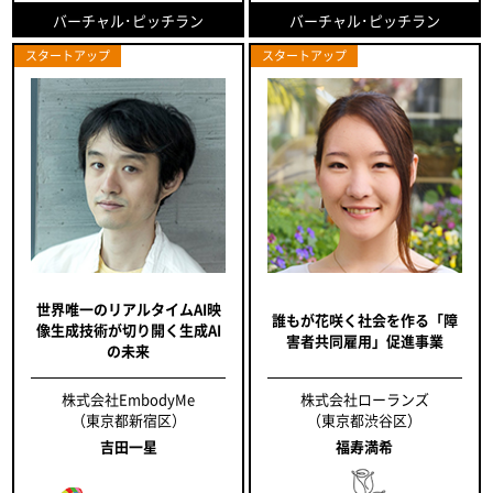
バーチャル･ピッチラン
バーチャル･ピッチラン
スタートアップ
スタートアップ
世界唯一のリアルタイムAI映
誰もが花咲く社会を作る「障
像生成技術が切り開く生成AI
害者共同雇用」促進事業
の未来
株式会社EmbodyMe
株式会社ローランズ
（東京都新宿区）
（東京都渋谷区）
吉田一星
福寿満希