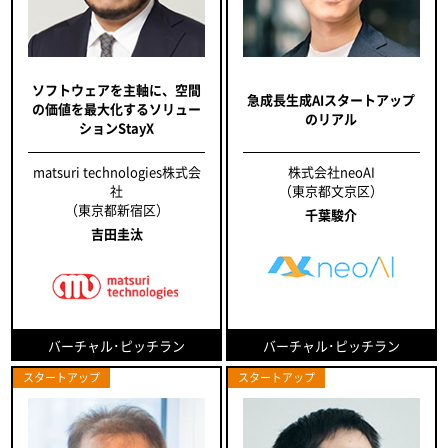
ソフトウェアを主軸に、空間
急成長生成AIスタートアップ
の価値を最大化するソリュー
のリアル
ションStayX
matsuri technologies株式会
株式会社neoAI
社
（東京都文京区）
（東京都新宿区）
千葉駿介
吉田圭汰
バーチャル･ピッチラン
バーチャル･ピッチラン
スタートアップ
スタートアップ