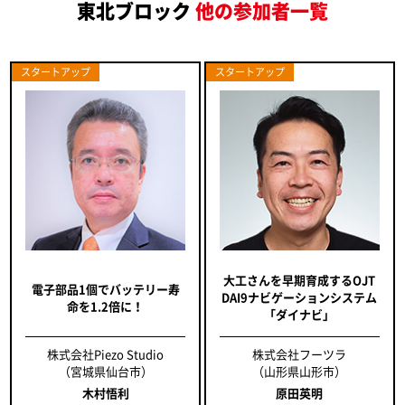
東北ブロック
他の参加者一覧
スタートアップ
スタートアップ
大工さんを早期育成するOJT
電子部品1個でバッテリー寿
DAI9ナビゲーションシステム
命を1.2倍に！
「ダイナビ」
株式会社Piezo Studio
株式会社フーツラ
（宮城県仙台市）
（山形県山形市）
木村悟利
原田英明