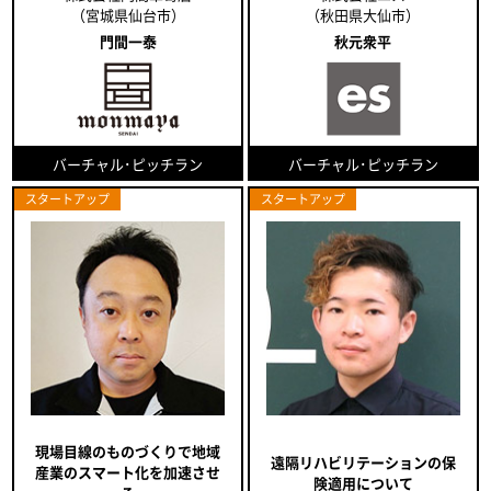
（宮城県仙台市）
（秋田県大仙市）
門間一泰
秋元衆平
バーチャル･ピッチラン
バーチャル･ピッチラン
スタートアップ
スタートアップ
現場目線のものづくりで地域
遠隔リハビリテーションの保
産業のスマート化を加速させ
険適用について